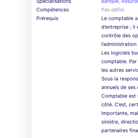
Spécialisations
Banque, Assura
Compétences
Pas défini
Prérequis
Le comptable a 
d’entreprise ; i
contrôle des op
l’administration 
Les logiciels b
comptable. Par a
les autres servi
Sous la responsa
annuels de ses c
Comptable est u
côté. C’est, cer
importante, mai
sinistre, direct
partenaires fina