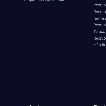
Recrut
Recrut
(autres
Recrut
Téléco
Recrut
Hôtelle