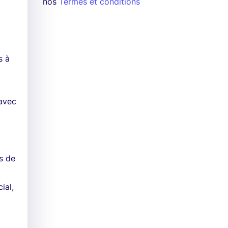
nos
Termes et conditions
s à
 avec
is de
ial,