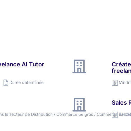
eelance AI Tutor
Créate
freela
Durée déterminée
Mindri
Sales 
ns le secteur de Distribution / Commerce de gros / Commerce de dét
FastS