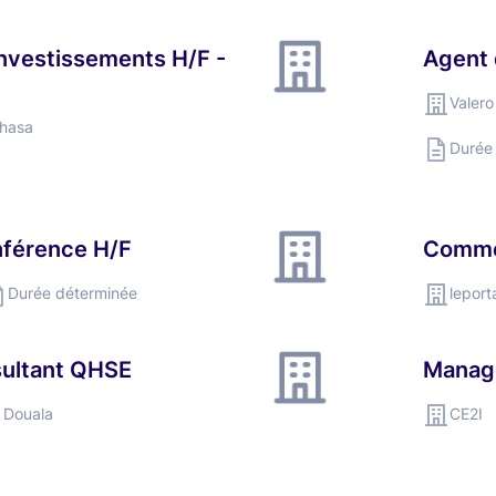
Investissements H/F -
Agent 
Valero
shasa
Durée
nférence H/F
Comme
Durée déterminée
leport
ultant QHSE
Manag
Douala
CE2I