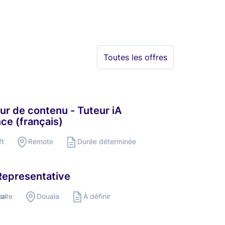
Toutes les offres
ur de contenu - Tuteur iA
nce (français)
ft
Remote
Durée déterminée
Representative
ail
pare
Douala
À définir