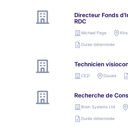
Directeur Fonds d'
RDC
Michael Page
Kin
Durée déterminée
Technicien visioco
CE2I
Douala
Recherche de Cons
Brain Systems Ltd
Durée déterminée