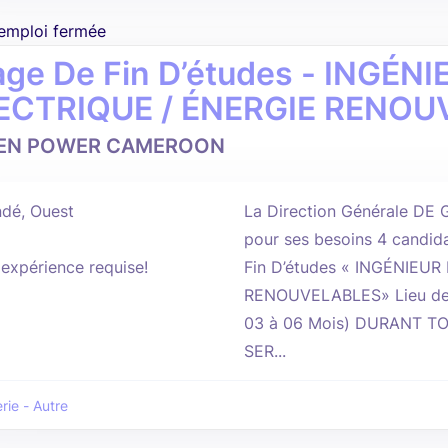
'emploi fermée
age De Fin D’études - INGÉN
ECTRIQUE / ÉNERGIE RENOU
EN POWER CAMEROON
dé, Ouest
La Direction Générale 
pour ses besoins 4 candida
'expérience requise!
Fin D’études « INGÉNIEU
RENOUVELABLES» Lieu de S
03 à 06 Mois) DURANT TO
SER...
rie - Autre