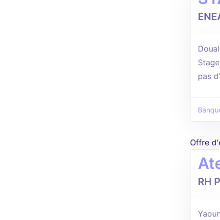
ENE
Douala
Stage
pas d
Banque
Offre d
Ate
RH P
Yaoun