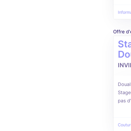
Informa
Offre d
Sta
Do
INV
Douala
Stage
pas d
Coutur