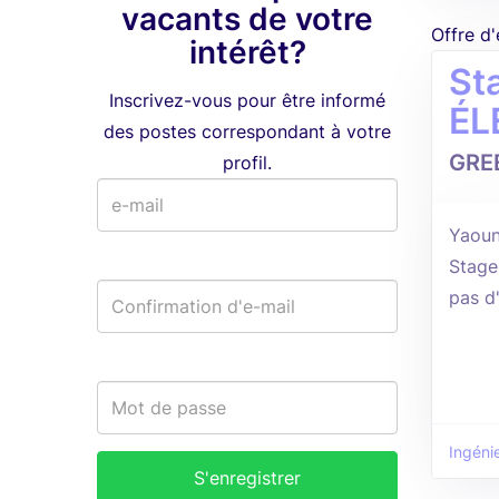
vacants de votre
Offre d
intérêt?
St
Inscrivez-vous pour être informé
ÉL
des postes correspondant à votre
GRE
profil.
Yaoun
Stage
pas d
Ingénie