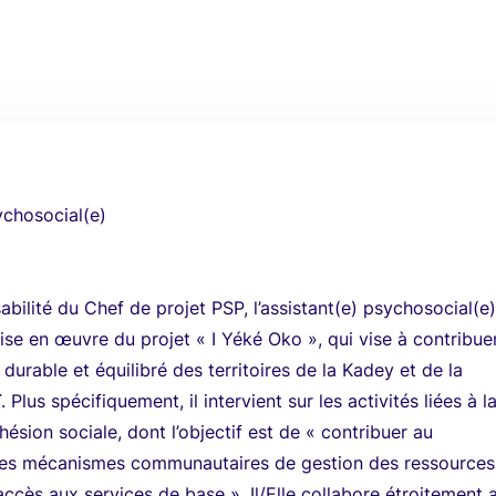
ychosocial(e)
abilité du Chef de projet PSP, l’assistant(e) psychosocial(e)
mise en œuvre du projet « I Yéké Oko », qui vise à contribue
urable et équilibré des territoires de la Kadey et de la
lus spécifiquement, il intervient sur les activités liées à l
sion sociale, dont l’objectif est de « contribuer au
es mécanismes communautaires de gestion des ressources
accès aux services de base ». Il/Elle collabore étroitement 