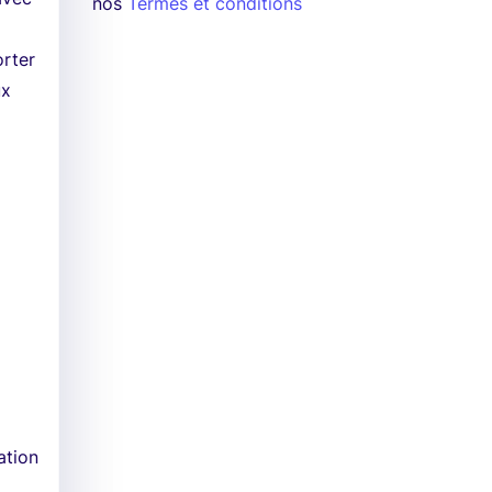
nos
Termes et conditions
orter
ux
ation