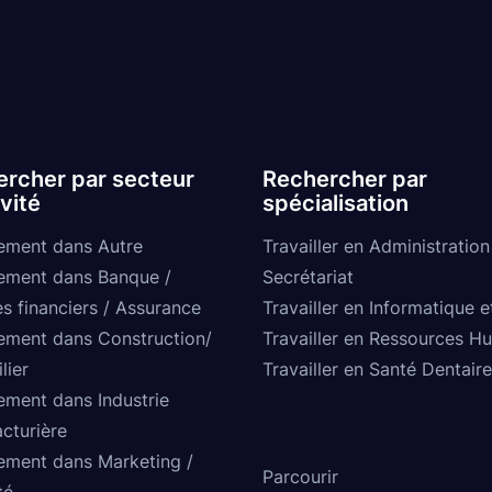
rcher par secteur
Rechercher par
ivité
spécialisation
ement dans Autre
Travailler en Administration
ement dans Banque /
Secrétariat
s financiers / Assurance
Travailler en Informatique e
ement dans Construction/
Travailler en Ressources H
lier
Travailler en Santé Dentaire
ement dans Industrie
cturière
ement dans Marketing /
Parcourir
té