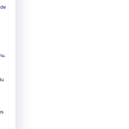
 de
nu.
du
es