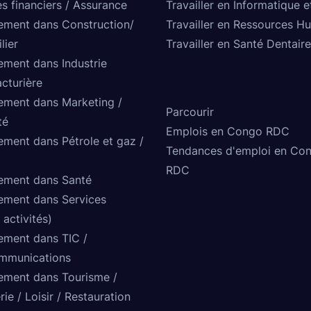
s financiers / Assurance
Travailler en Informatique e
ement dans Construction/
Travailler en Ressources H
lier
Travailler en Santé Dentaire
ement dans Industrie
cturière
ement dans Marketing /
Parcourir
té
Emplois en Congo RDC
ement dans Pétrole et gaz /
Tendances d'emploi en Co
RDC
ement dans Santé
ement dans Services
 activités)
ement dans TIC /
mmunications
ement dans Tourisme /
rie / Loisir / Restauration