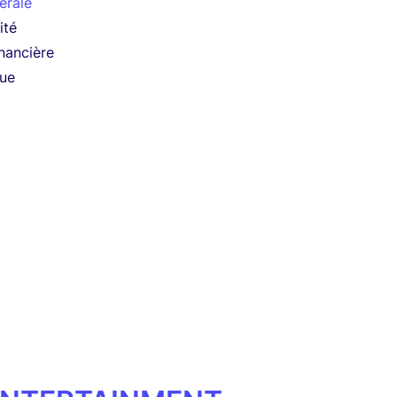
érale
ité
nancière
que