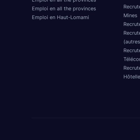
Recrut
Emploi en all the provinces
Mines
Emploi en Haut-Lomami
Recrut
Recrut
(autres
Recrut
Téléco
Recrut
Hôtelle