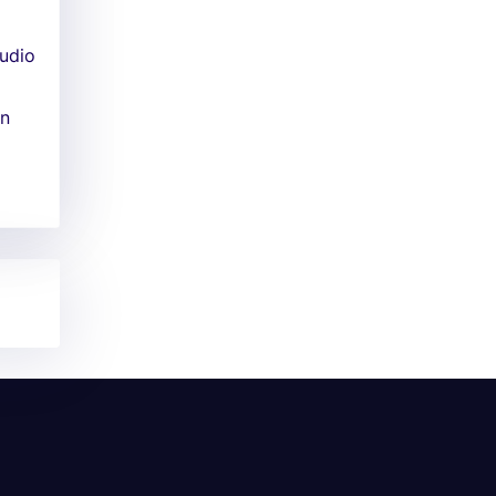
tudio
un