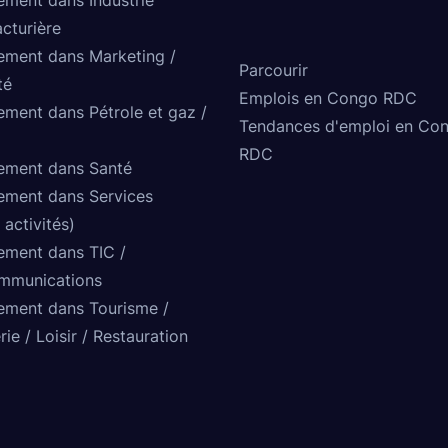
cturière
ement dans Marketing /
Parcourir
té
Emplois en Congo RDC
ement dans Pétrole et gaz /
Tendances d'emploi en Co
RDC
ement dans Santé
ement dans Services
 activités)
ement dans TIC /
mmunications
ement dans Tourisme /
rie / Loisir / Restauration