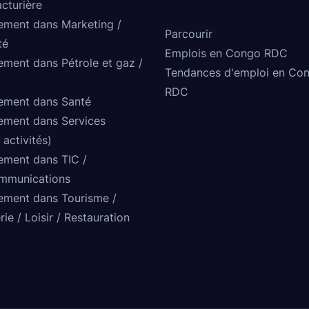
cturière
ement dans Marketing /
Parcourir
té
Emplois en Congo RDC
ement dans Pétrole et gaz /
Tendances d'emploi en Co
RDC
ement dans Santé
ement dans Services
 activités)
ement dans TIC /
mmunications
ement dans Tourisme /
rie / Loisir / Restauration