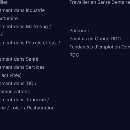
lier
Travailler en Santé Dentaire
ement dans Industrie
cturière
ement dans Marketing /
Parcourir
té
Emplois en Congo RDC
ement dans Pétrole et gaz /
Tendances d'emploi en Co
RDC
ement dans Santé
ement dans Services
 activités)
ement dans TIC /
mmunications
ement dans Tourisme /
rie / Loisir / Restauration