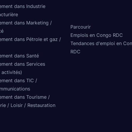
ement dans Industrie
cturière
ement dans Marketing /
Parcourir
té
Emplois en Congo RDC
ement dans Pétrole et gaz /
Tendances d'emploi en Co
RDC
ement dans Santé
ement dans Services
 activités)
ement dans TIC /
mmunications
ement dans Tourisme /
rie / Loisir / Restauration