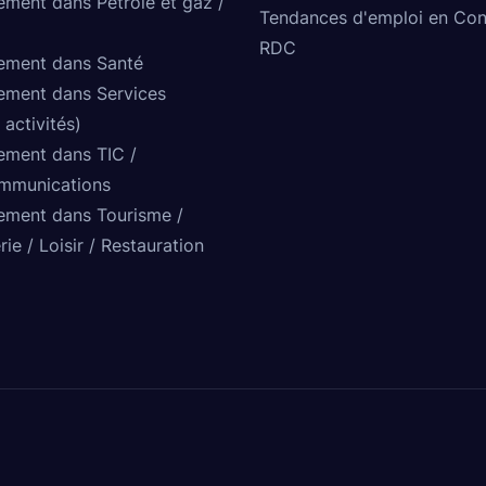
ement dans Pétrole et gaz /
Tendances d'emploi en Co
RDC
ement dans Santé
ement dans Services
 activités)
ement dans TIC /
mmunications
ement dans Tourisme /
rie / Loisir / Restauration