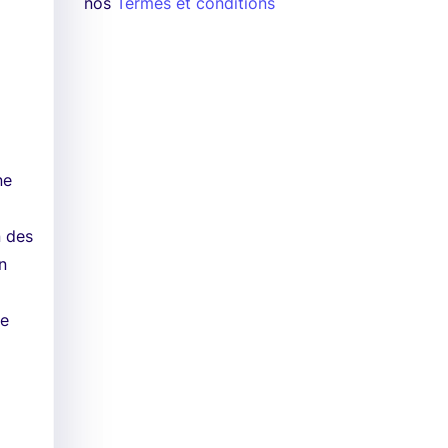
nos
Termes et conditions
ne
n des
en
le