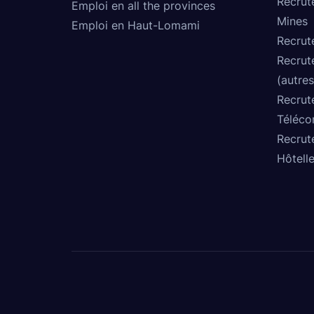
Recrut
Emploi en all the provinces
Mines
Emploi en Haut-Lomami
Recrut
Recrut
(autres
Recrut
Téléco
Recrut
Hôtelle