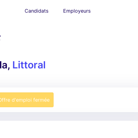
Candidats
Employeurs
F
la,
Littoral
Offre d'emploi fermée