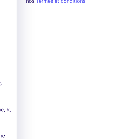
nos
Termes et conditions
s
e, R,
nne