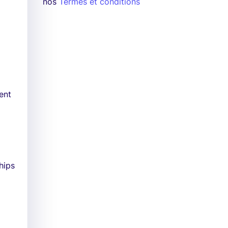
nos
Termes et conditions
ent
hips