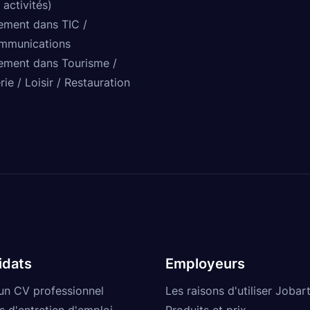
 activités)
ement dans TIC /
mmunications
ement dans Tourisme /
rie / Loisir / Restauration
idats
Employeurs
un CV professionnel
Les raisons d'utiliser Jobart
s d'entretien d'emploi
Produits et prix