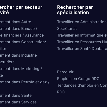
rcher par secteur
Rechercher par
ivité
spécialisation
ement dans Autre
Travailler en Administration
ement dans Banque /
Secrétariat
s financiers / Assurance
Travailler en Informatique e
ement dans Construction/
Travailler en Ressources H
lier
Travailler en Santé Dentaire
ement dans Industrie
cturière
ement dans Marketing /
Parcourir
té
Emplois en Congo RDC
ement dans Pétrole et gaz /
Tendances d'emploi en Co
RDC
ement dans Santé
ement dans Services