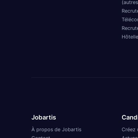
(autres
Recrut
Téléco
Recrut
Hôtelle
Jobartis
Cand
À propos de Jobartis
Créez 
Contact
Astuce