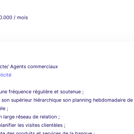
0.000 / mois
ecte/ Agents commerciaux
licité
une fréquence régulière et soutenue ;
à son supérieur hiérarchique son planning hebdomadaire de
le ;
 large réseau de relation ;
anifier les visites clientèles ;
nte des produits et services de la banque ;