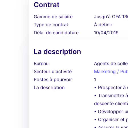
Contrat
Gamme de salaire
Jusqu'à CFA 13
Type de contrat
À définir
Délai de candidature
10/04/2019
La description
Bureau
Agents de coll
Secteur d'activité
Marketing / Pub
Postes à pourvoir
1
La description
• Prospecter à 
• Transmettre 
descente clientè
• Développer un
• Organiser et pl
• Assurer la ve