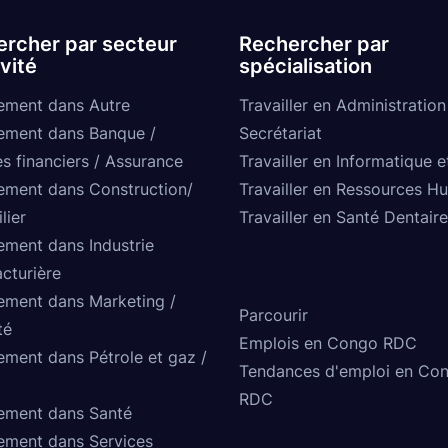
rcher par secteur
Rechercher par
ivité
spécialisation
ement dans Autre
Travailler en Administration
ement dans Banque /
Secrétariat
s financiers / Assurance
Travailler en Informatique e
ement dans Construction/
Travailler en Ressources H
lier
Travailler en Santé Dentaire
ement dans Industrie
cturière
ement dans Marketing /
Parcourir
té
Emplois en Congo RDC
ement dans Pétrole et gaz /
Tendances d'emploi en Co
RDC
ement dans Santé
ement dans Services