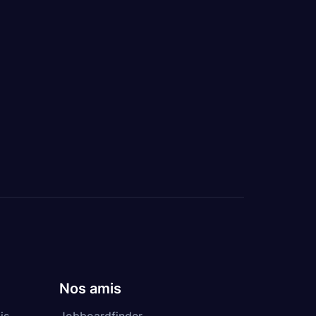
Nos amis
is
Jobboardfinder