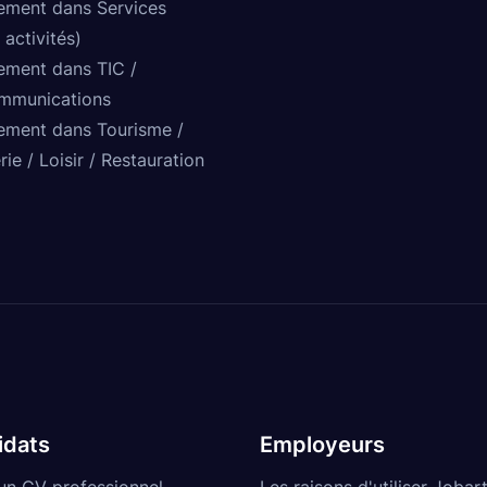
ement dans Services
 activités)
ement dans TIC /
mmunications
ement dans Tourisme /
rie / Loisir / Restauration
idats
Employeurs
un CV professionnel
Les raisons d'utiliser Jobart